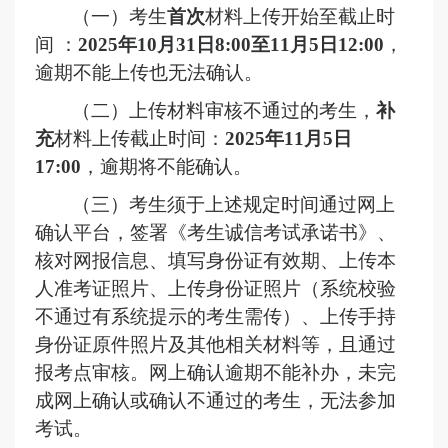
（一）考生
首次
材料上传开始至截止时
间
：
2025年10月31日
8:00
至
11月5日12:00
，
逾期不能上传
也无法确认
。
（二）上传材料审核不通过的考生，
补
充
材料上传截止时间：
2025年11月5日
17:00
，逾期将不能确认。
（
三
）
考生须于上述规定时间通过网上
确认平台，
签署《考生诚信考试承诺书》、
核对网报信息、
填写身份证有效期、
上传本
人
准考证
照片、上传身份证照片
（
系统校验
不通过有系统提示的考生
需传
）
、上传手持
身份证
原件
照片及其
他
相关材料等，且
通过
报考点
审核
。
网上确认逾期不能补办，未完
成网上确认或确认不通过的考生，无法参加
考试。