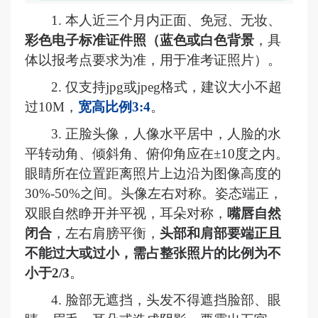
1. 本人近三个月内正面、免冠、无妆、
彩色电子标准证件照（蓝色或白色背景
，具
体以报考点要求为准，用于准考证照片）。
2. 仅支持jpg或jpeg格式，建议大小不超
过10M，
宽高比例
3:4
。
3. 正脸头像，人像水平居中，人脸的水
平转动角、倾斜角、俯仰角应在±10度之内。
眼睛所在位置距离照片上边沿为图像高度的
30%-50%之间。头像左右对称。姿态端正，
双眼自然睁开并平视，耳朵对称，
嘴唇自然
闭合
，左右肩膀平衡，
头部和肩部要端正且
不能过大或过小，需占整张照片的比例为不
小于2/3
。
4. 脸部无遮挡，头发不得遮挡脸部、眼