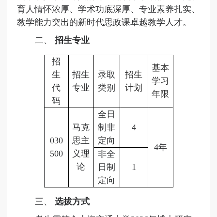
育人情怀浓厚、学术功底深厚、专业素养扎实、
联系我们
教学能力突出的新时代思政课卓越教学人才。
二、
招生专业
招
基本
生
招生
录取
招生
学习
代
专业
类别
计划
年限
码
全日
马克
制非
4
030
思主
定向
4年
500
义理
非
全
论
日制
1
定向
三、
选拔方式