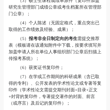
（
3
）
硕士生课程成绩单原件（复印件加盖
研究生管理部门成绩公章或考生档案所在管理部
门公章）；
（
4
）
个人陈述（无固定格式，重点突出已
取得的工作绩效及经验、成果）；
（
5
）
报考
非
全日制定向的
考生
需提交推荐
表（模板请在该通知附件中下载，按要求填写并
加盖申请人所在单位人事组织部门公章后扫描上
传报考系统）；
（
6
）
获奖证书复印件；
（
7
）
在学或工作期间的科研成果（含已取
得的专利）、公开发表的学术性论文或专著等复
印件（学术性论文需提交期刊封面
+目录+正文
+封背的复印件，专著提交著作的封面、前言
（或序言）及后记的复印件）；