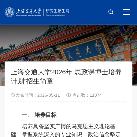
首页
招考信息
招生简章
网上报名
上海交通大学2026年“思政课博士培养
计划”招生简章
信息公示
发布时间：2026-05-11
点击数：11374
招考政策
选择身份
一、
培养目标
信息系统登录
培养具备坚实广博的马克思主义理论基
础，掌握系统深入的专业知识，政治信念坚定、