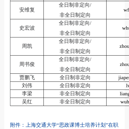
全日制非定向
/
安维复
wf
非全日制定向
全日制非定向
/
史宏波
wh
非全日制定向
全日制非定向
/
周凯
zhou
非全日制定向
全日制非定向
/
周书俊
zho
非全日制定向
贾鹏飞
全日制非定向
jiap
刘伟
全日制非定向
l
李梁
非
全日制定向
lia
吴红
非
全日制定向
wuh
附件：上海交通大学“思政课博士培养计划”在职